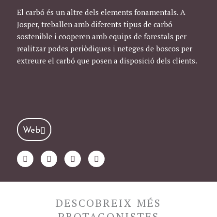
El carbó és un altre dels elements fonamentals. A
Josper, treballen amb diferents tipus de carbó
sostenible i cooperen amb equips de forestals per
realitzar podes periòdiques i neteges de boscos per
extreure el carbó que posen a disposició dels clients.
Web
F
T
I
Y
a
w
n
o
c
i
s
u
e
t
t
t
b
t
a
u
o
e
g
b
DESCOBREIX MÉS
o
r
r
e
k
a
PROTAGONISTES