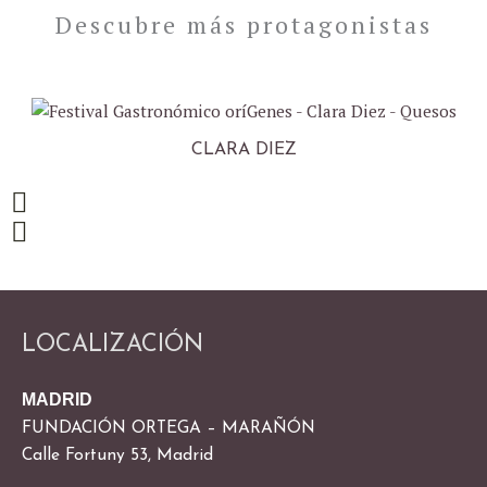
b
e
g
Descubre más protagonistas
e
r
r
a
m
CLARA DIEZ
LOCALIZACIÓN
MADRID
FUNDACIÓN ORTEGA – MARAÑÓN
Calle Fortuny 53, Madrid