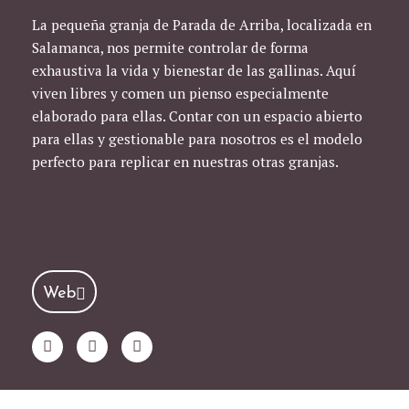
La pequeña granja de Parada de Arriba, localizada en
Salamanca, nos permite controlar de forma
exhaustiva la vida y bienestar de las gallinas. Aquí
viven libres y comen un pienso especialmente
elaborado para ellas. Contar con un espacio abierto
para ellas y gestionable para nosotros es el modelo
perfecto para replicar en nuestras otras granjas.
Web
Y
T
I
o
w
n
u
i
s
t
t
t
u
t
a