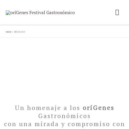
Ir
Me
al
contenido
prin
Inicio
Edición 2021
EDICIÓN 2021
Un homenaje a los
oríGenes
Gastronómicos
con una mirada y compromiso con