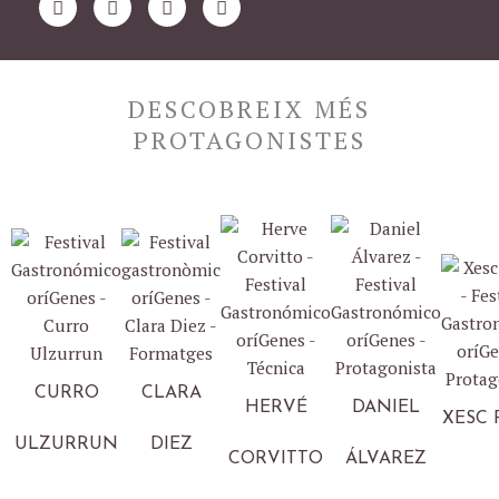
a
n
w
o
c
s
i
u
e
t
t
t
b
a
t
u
o
g
e
b
DESCOBREIX MÉS
o
r
r
e
k
a
PROTAGONISTES
m
CURRO
CLARA
HERVÉ
DANIEL
XESC 
ULZURRUN
DIEZ
CORVITTO
ÁLVAREZ