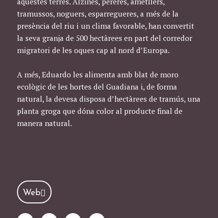
aquestes terres. Alzines, pereres, ametllers,
tramussos, noguers, esparregueres, a més de la
presència del riu i un clima favorable, han convertit
la seva granja de 500 hectàrees en part del corredor
migratori de les oques cap al nord d’Europa.
A més, Eduardo les alimenta amb blat de moro
ecològic de les hortes del Guadiana i, de forma
natural, la devesa disposa d’hectàrees de tramús, una
planta groga que dóna color al producte final de
manera natural.
Web
F
I
T
Y