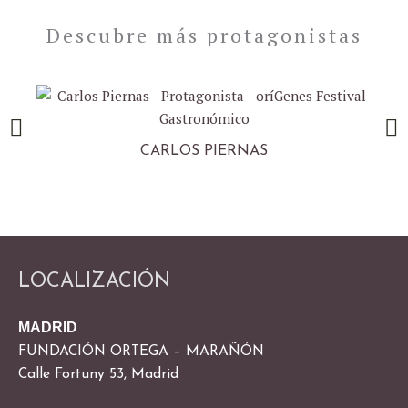
t
a
e
g
Descubre más protagonistas
r
r
a
m
CARLOS PIERNAS
LOCALIZACIÓN
MADRID
FUNDACIÓN ORTEGA – MARAÑÓN
Calle Fortuny 53, Madrid