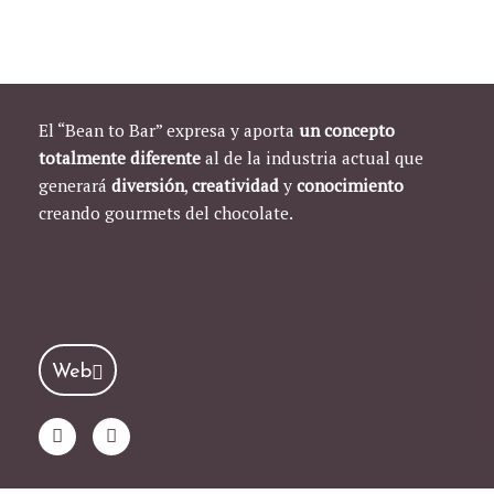
El “Bean to Bar” expresa y aporta
un concepto
totalmente diferente
al de la industria actual que
generará
diversión
,
creatividad
y
conocimiento
creando gourmets del chocolate.
Web
T
I
w
n
i
s
t
t